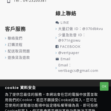
Tel：04-23200381
線上聯絡
LINE
客戶服務
大量訂做 ID：@370dbkvu
少量及批發 ID：
聯絡我們
@971ngowu
訂購流程
FACEBOOK
配送取貨問題
@vertpaper
退換貨及退款
Email
Email：
vertbagcs@gmail.com
OK
cookie 資料安全
Copyright © 2020, VERT, All Rights Reserved
為了提供您最佳的服務，本網站會在您的電腦中放置並取
用我們的Cookie，若您不願接受Cookie的寫入，您可在
您使用的瀏覽器功能項中設定隱私權等級為高，即可拒絕
Cookie的寫入，但可能會導至網站某些功能無法正常執