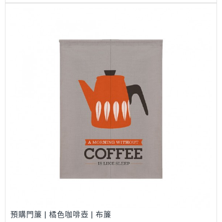
預購門簾 | 橘色咖啡壺 | 布簾