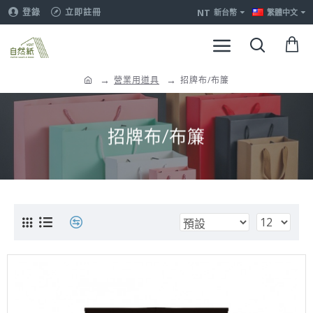
NT
登錄
立即註冊
新台幣
繁體中文
營業用道具
招牌布/布簾
招牌布/布簾