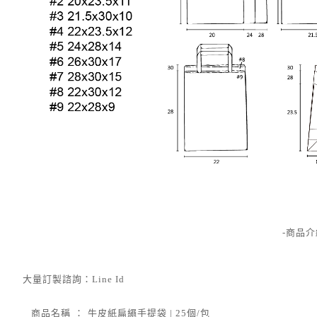
-商品介
大量訂製諮詢：Line Id
商品名稱
：
牛皮紙扁繩手提袋 | 25個/包