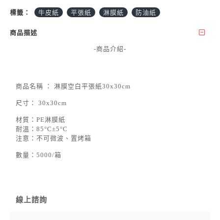
標籤：
牛皮紙
平張紙
淋膜紙
防油紙
商品描述
-商品介紹-
商品名稱
：
淋膜空白平張紙30x30cm
尺寸：
30x30cm
材質：PE淋膜紙
耐溫：85°C±5°C
注意：不可微波、置烤箱
數量：
5000/箱
線上諮詢