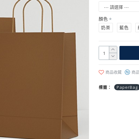
顏色
奶茶
藍色
商品收藏
商
標籤：
PaperBag