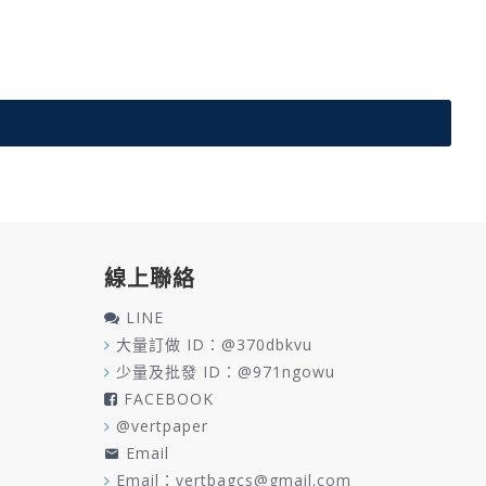
線上聯絡
LINE
大量訂做 ID：@370dbkvu
少量及批發 ID：@971ngowu
FACEBOOK
@vertpaper
Email
Email：vertbagcs@gmail.com